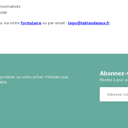
rsonnalisés
pide
s via notre
formulaire
ou par email :
lego@tablesdejeux.fr
Abonnez-v
produits ou votre achat, n'hésitez pas
Restez à jour a
tèle.