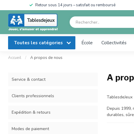
en
Retour sous 14 jours – satisfait ou remboursé
Toutes les catégories
École
Collectivités
Accueil
/
A propos de nous
A prop
Service & contact
Clients professionnels
TablesdeJeux e
Depuis 1999, n
Expédition & retours
durables, sûre
Modes de paiement