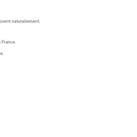
mposent naturellement.
 France.
e.