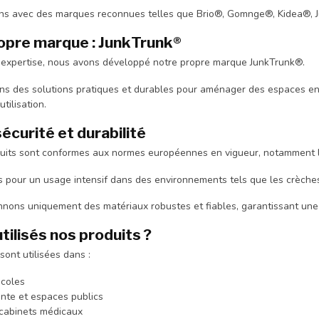
ons avec des marques reconnues telles que Brio®, Gomnge®, Kidea®, J
opre marque : JunkTrunk®
 expertise, nous avons développé notre propre marque JunkTrunk®.
 des solutions pratiques et durables pour aménager des espaces enfant
’utilisation.
sécurité et durabilité
uits sont conformes aux normes européennes en vigueur, notamment la
s pour un usage intensif dans des environnements tels que les crèches
nnons uniquement des matériaux robustes et fiables, garantissant une
tilisés nos produits ?
sont utilisées dans :
écoles
ente et espaces publics
 cabinets médicaux