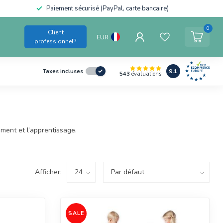
Conforme aux normes de sécurité européennes pour enfants
0
Client
EUR
professionnel?
9.1
Taxes incluses
543
évaluations
ment et l’apprentissage.
Afficher:
SALE