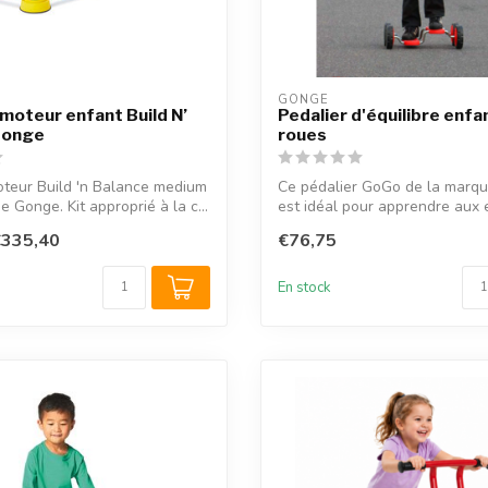
GONGE
moteur enfant Build N’
Pedalier d'équilibre enfa
Gonge
roues
teur Build 'n Balance medium
Ce pédalier GoGo de la marq
 Gonge. Kit approprié à la c...
est idéal pour apprendre aux 
noti...
€335,40
€76,75
En stock