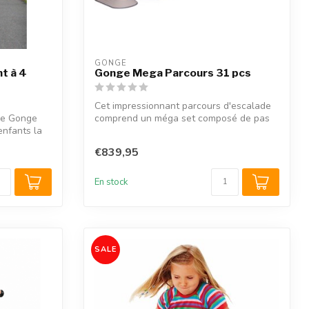
GONGE
nt à 4
Gonge Mega Parcours 31 pcs
Cet impressionnant parcours d'escalade
ue Gonge
comprend un méga set composé de pas
enfants la
moins...
€839,95
En stock
SALE