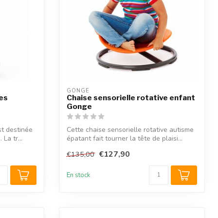
GONGE
es
Chaise sensorielle rotative enfant
Gonge
st destinée
Cette chaise sensorielle rotative autisme
La tr...
épatant fait tourner la tête de plaisi...
€127,90
€135,00
En stock