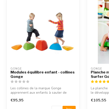
GONGE
GONGE
Modules équilibre enfant - collines
Planche m
Gonge
Surfer G
Les collines de la marque Gonge
La planche d
apprennent aux enfants à sauter de
le développ
colline en c...
€95,95
€105,55