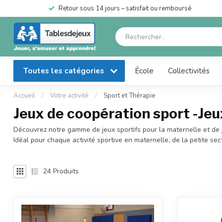
Expédié le jour même (commande avant 18h) – livraison rapide en
France et Belgique
Toutes les catégories
École
Collectivités
Accueil
/
Votre activité
/
Sport et Thérapie
Jeux de coopération sport -Jeu
Découvrez notre gamme de jeux sportifs pour la maternelle et de 
Idéal pour chaque activité sportive en maternelle, de la petite sec
24
Produits