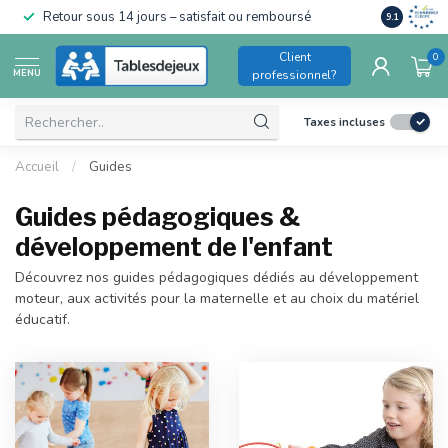
Conforme a
Retour sous 14 jours – satisfait ou remboursé
9.1
pour enfant
Client
0
MENU
professionnel?
Taxes incluses
Accueil
/
Guides
Guides pédagogiques &
développement de l'enfant
Découvrez nos guides pédagogiques dédiés au développement
moteur, aux activités pour la maternelle et au choix du matériel
éducatif.