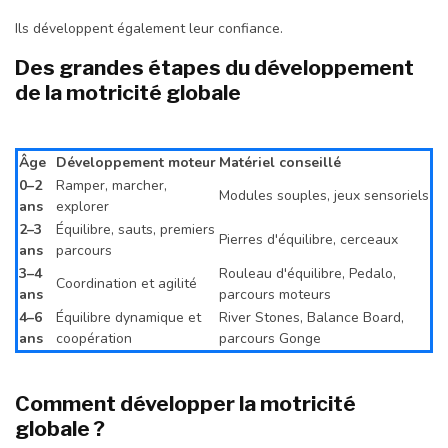
Ils développent également leur confiance.
Des grandes étapes du développement
de la motricité globale
Âge
Développement moteur
Matériel conseillé
0–2
Ramper, marcher,
Modules souples, jeux sensoriels
ans
explorer
2–3
Équilibre, sauts, premiers
Pierres d'équilibre, cerceaux
ans
parcours
3–4
Rouleau d'équilibre, Pedalo,
Coordination et agilité
ans
parcours moteurs
4–6
Équilibre dynamique et
River Stones, Balance Board,
ans
coopération
parcours Gonge
Comment développer la motricité
globale ?