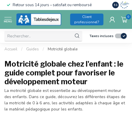
Conforme a
Retour sous 14 jours – satisfait ou remboursé
9.1
pour enfant
Client
0
MENU
professionnel?
Taxes incluses
Accueil
/
Guides
/
Motricité globale
Motricité globale chez l'enfant : le
guide complet pour favoriser le
développement moteur
La motricité globale est essentielle au développement moteur
des enfants. Dans ce guide, découvrez les différentes étapes de
la motricité de 0 à 6 ans, les activités adaptées à chaque âge et
le matériel pédagogique pour les enfants.