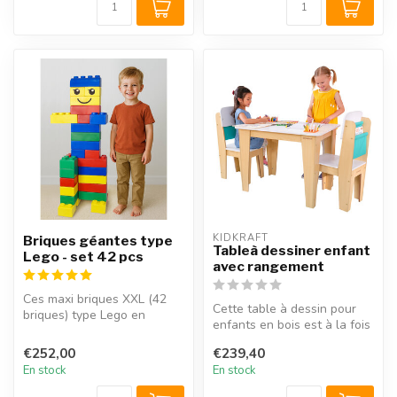
KIDKRAFT
Briques géantes type
Tableà dessiner enfant
Lego - set 42 pcs
avec rangement
Ces maxi briques XXL (42
Cette table à dessin pour
briques) type Lego en
enfants en bois est à la fois
couleurs primaires sont
une table de jeu et une ...
extrêmeme...
€252,00
€239,40
En stock
En stock