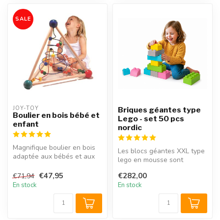
SALE
JOY-TOY
Briques géantes type
Boulier en bois bébé et
Lego - set 50 pcs
enfant
nordic
Magnifique boulier en bois
Les blocs géantes XXL type
adaptée aux bébés et aux
lego en mousse sont
enfants de 1 an à 6 ans.
compatibles avec les
Av...
€47,95
€282,00
€71,94
grandes briq...
En stock
En stock