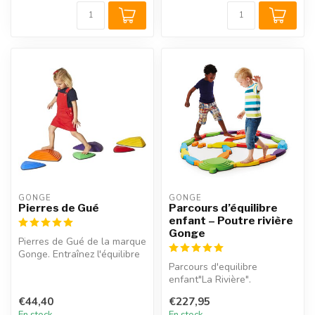
GONGE
GONGE
Pierres de Gué
Parcours d’équilibre
enfant – Poutre rivière
Gonge
Pierres de Gué de la marque
Gonge. Entraînez l'équilibre
des enfants avec ces p...
Parcours d'equilibre
enfant"La Rivière".
Ensemble de 7, 14 ou 25
€44,40
€227,95
pièces. Ce parc...