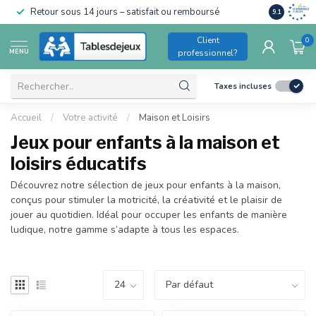
Conforme a
Retour sous 14 jours – satisfait ou remboursé
9.1
pour enfant
Client
0
MENU
professionnel?
Taxes incluses
Accueil
/
Votre activité
/
Maison et Loisirs
Jeux pour enfants à la maison et
loisirs éducatifs
Découvrez notre sélection de jeux pour enfants à la maison,
conçus pour stimuler la motricité, la créativité et le plaisir de
jouer au quotidien. Idéal pour occuper les enfants de manière
ludique, notre gamme s’adapte à tous les espaces.