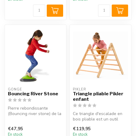
GONGE
PIKLER
Bouncing River Stone
Triangle pliable Pikler
enfant
Pierre rebondissante
(Bouncing river stone) de la
Ce triangle d'escalade en
marque Gonge. Développez
bois pliable est un outil
la fo...
idéal pour éveiller les cap...
€47,95
€119,95
En stock
En stock