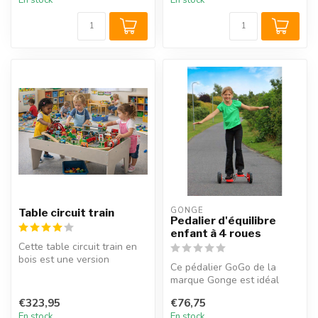
En stock
En stock
GONGE
Table circuit train
Pedalier d'équilibre
enfant à 4 roues
Cette table circuit train en
bois est une version
Ce pédalier GoGo de la
entièrement nouvelle de la
marque Gonge est idéal
tab...
pour apprendre aux enfants
€323,95
€76,75
la noti...
En stock
En stock