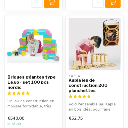
KAPLA
Briques géantes type
Kapla jeu de
Lego - set 100 pcs
construction 200
nordic
planchettes
Un jeu de construction en
Voici l'ensemble jeu Kapla
mousse formidable, très
en bois idéal pour faire
intéressant pour les coins
connaissance avec l'univers
enf...
€540,00
€52,75
...
En stock