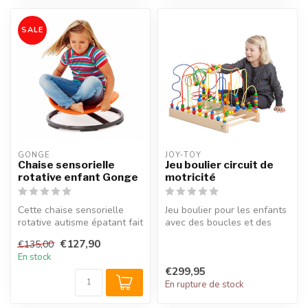
SALE
GONGE
JOY-TOY
Chaise sensorielle
Jeu boulier circuit de
rotative enfant Gonge
motricité
Cette chaise sensorielle
Jeu boulier pour les enfants
rotative autisme épatant fait
avec des boucles et des
tourner la tête de plaisi...
perles colorées. Avec ce c...
€127,90
€135,00
En stock
€299,95
En rupture de stock