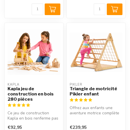
KAPLA
PIKLER
Kapla jeu de
Triangle de motricité
construction en bois
Pikler enfant
280 pièces
Offrez aux enfants une
Ce jeu de construction
aventure motrice complète
Kapla en bois renferme pas
avec ce triangle de motricité
moins de 280 planchettes ;
P...
€92,95
€239,95
ass...