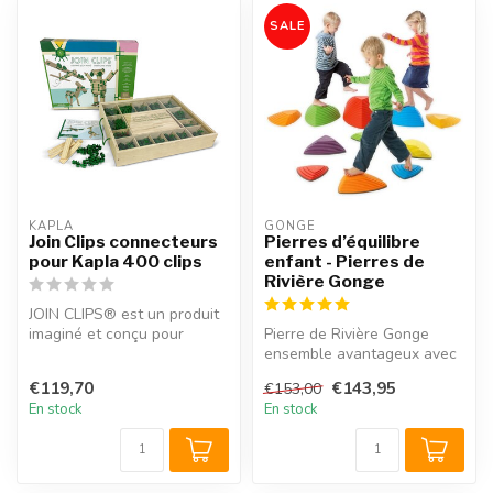
SALE
KAPLA
GONGE
Join Clips connecteurs
Pierres d’équilibre
pour Kapla 400 clips
enfant - Pierres de
Rivière Gonge
JOIN CLIPS® est un produit
imaginé et conçu pour
Pierre de Rivière Gonge
assembler, connecter et
ensemble avantageux avec
jouer a...
6 pierres de rivière et 3
€119,70
€143,95
€153,00
colli...
En stock
En stock