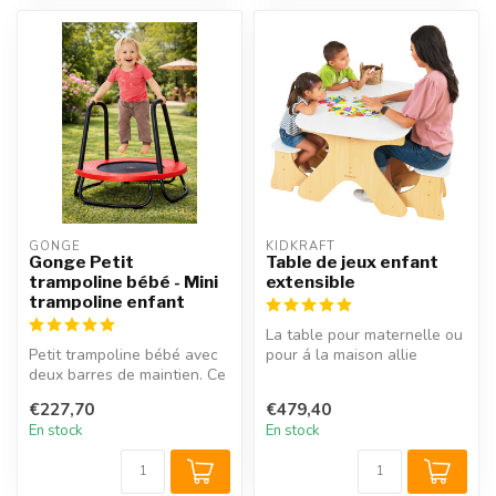
GONGE
KIDKRAFT
Gonge Petit
Table de jeux enfant
trampoline bébé - Mini
extensible
trampoline enfant
La table pour maternelle ou
Petit trampoline bébé avec
pour á la maison allie
deux barres de maintien. Ce
design moderne et
petit trampoline pour béb...
fonctionnal...
€227,70
€479,40
En stock
En stock