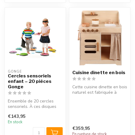
GONGE
Cuisine dinette en bois
Cercles sensoriels
enfant – 20 pièces
Gonge
Cette cuisine dinette en bois
naturel est fabriquée à
partir de bois durable et ...
Ensemble de 20 cercles
sensoriels. À ces disques
tactiles aux textures
€143,95
différent...
En stock
€359,95
En rupture de stock