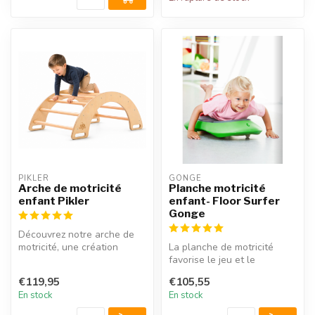
PIKLER
GONGE
Arche de motricité
Planche motricité
enfant Pikler
enfant- Floor Surfer
Gonge
Découvrez notre arche de
motricité, une création
La planche de motricité
polyvalente qui se
favorise le jeu et le
transforme é...
développement moteur. Les
€119,95
€105,55
planches...
En stock
En stock