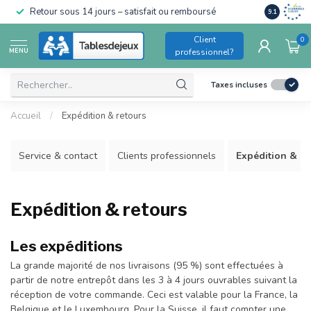
Conforme a
Retour sous 14 jours – satisfait ou remboursé
9.1
pour enfant
Client
0
MENU
professionnel?
Taxes incluses
Accueil
/
Expédition & retours
Service & contact
Clients professionnels
Expédition & re
Expédition & retours
Les expéditions
La grande majorité de nos livraisons (95 %) sont effectuées à
partir de notre entrepôt dans les 3 à 4 jours ouvrables suivant la
réception de votre commande. Ceci est valable pour la France, la
Belgique et le Luxembourg. Pour la Suisse, il faut compter une