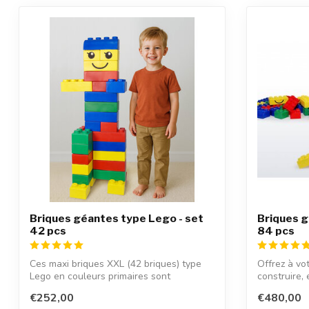
Briques géantes type Lego - set
Briques g
42 pcs
84 pcs
Ces maxi briques XXL (42 briques) type
Offrez à vot
Lego en couleurs primaires sont
construire, 
extrêmeme...
bri...
€252,00
€480,00