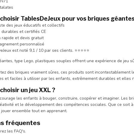
EN71
talates
choisir TablesDeJeux pour vos briques géantes
ste des jeux éducatifs et collectifs
 durables et certifiés CE
n rapide et devis gratuit
agnement personnalisé
eJeux est noté 9,1 / 10 par ses clients. ⭐⭐⭐⭐⭐
antes, type Lego, plastiques souples offrent une expérience de jeu sûre 
itez des briques vraiment sûres, ces produits sont incontestablement 
res et faciles à utiliser par les enfants, extrêmement durables et elles
choisir un jeu XXL ?
ourage les enfants à bouger, construire, coopérer et imaginer. Les bri
créativité et le développement des compétences sociales. Que ce soit à
 jouer ensemble tout en apprenant.
s fréquentes
erez les FAQ's.