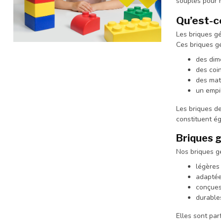
souples pour n
Qu’est-c
Les briques g
Ces briques gé
des dim
des coin
des mat
un empil
Les briques de
constituent ég
Briques g
Nos briques g
légères 
adaptée
conçues
durable
Elles sont par