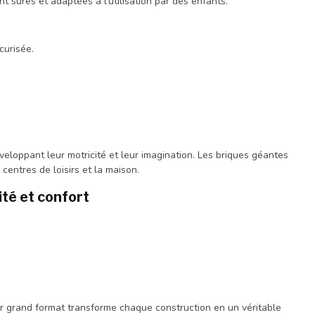
 sûres et adaptées à l'utilisation par des enfants.
curisée.
eloppant leur motricité et leur imagination. Les briques géantes
centres de loisirs et la maison.
té et confort
Leur grand format transforme chaque construction en un véritable