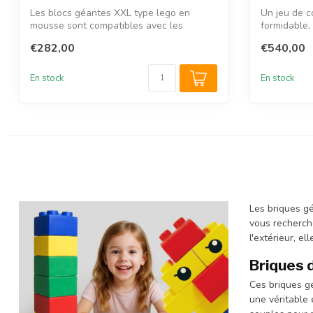
Les blocs géantes XXL type lego en
Un jeu de c
mousse sont compatibles avec les
formidable,
grandes briq...
coins enf...
€282,00
€540,00
En stock
En stock
Les briques gé
vous recherche
l'extérieur, e
Briques 
Ces briques gé
une véritable