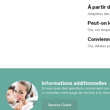
À partir 
Adaptées dès 1
Peut-on le
Oui, ces briqu
Convienne
Oui, idéales p
Informations additionnelles
Si vous avez des questions concernant nos 
à consulter notre page de service à la clien
Service Client