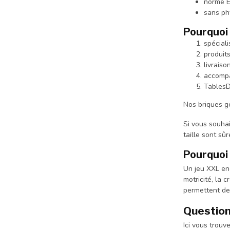
norme 
sans ph
Pourquoi 
spéciali
produits
livraiso
accomp
TablesD
Nos briques gé
Si vous souha
taille sont sû
Pourquoi 
Un jeu XXL enc
motricité, la 
permettent de
Question
Ici vous trouv