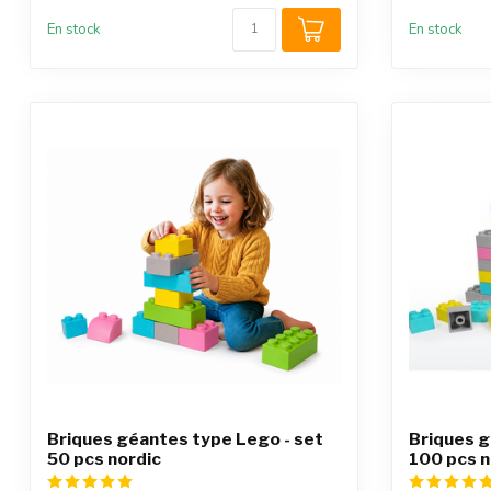
En stock
En stock
Briques géantes type Lego - set
Briques g
50 pcs nordic
100 pcs n