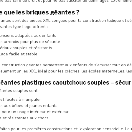
e pas faire de bruit et pour ne pas susciter de dommages. Extrêmement
e que les briques géantes ?
éantes sont des pièces XXL conçues pour la construction ludique et sé
antes type Lego offrent :
ensions adaptées aux enfants
s arrondis pour plus de sécurité
ériaux souples et résistants
age facile et stable
 construction géantes permettent aux enfants de s’amuser tout en dév
alement un jeu XXL idéal pour les crèches, les écoles maternelles, les 
éantes plastiques caoutchouc souples – sécuri
éantes souples sont :
et faciles à manipuler
s aux bébés et jeunes enfants
 pour un usage intérieur et extérieur
s et résistantes aux chocs
faites pour les premières constructions et l’exploration sensorielle. 