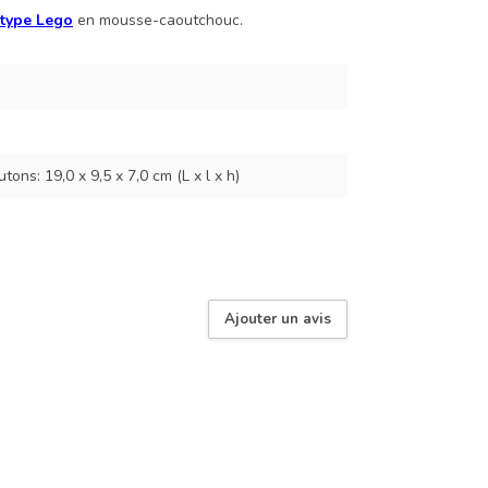
 type Lego
en mousse-caoutchouc.
tons: 19,0 x 9,5 x 7,0 cm (L x l x h)
Ajouter un avis