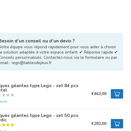
Besoin d’un conseil ou d’un devis ?
Notre équipe vous répond rapidement pour vous aider à choisir
la solution adaptée à votre espace enfant. ✔ Réponse rapide ✔
Conseils personnalisés. Contactez-nous via le formulaire ou par
email :
lego@tablesdejeux.fr
ques géantes type Lego - set 84 pcs
stel
€462,00
tock
ques géantes type Lego - set 50 pcs
dic
€282,00