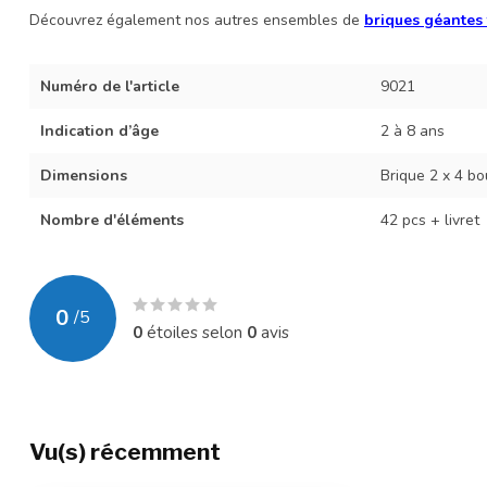
Découvrez également nos autres ensembles de
briques géantes
Numéro de l'article
9021
Indication d’âge
2 à 8 ans
Dimensions
Brique 2 x 4 bou
Nombre d'éléments
42 pcs + livret
0
/
5
0
étoiles selon
0
avis
Vu(s) récemment