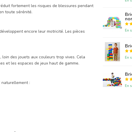
En s
réduit fortement les risques de blessures pendant
en toute sérénité.
Bri
nor
En s
développent encore leur motricité. Les pièces
Bri
oin des jouets aux couleurs trop vives. Cela
En s
les et les espaces de jeux haut de gamme.
Bri
 naturellement :
En s