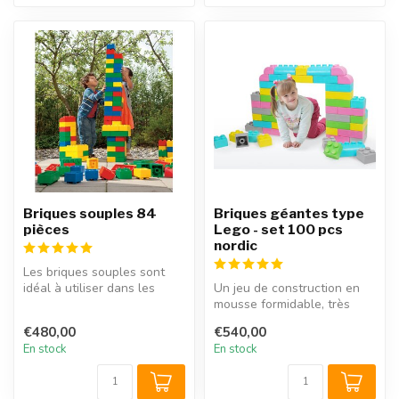
Briques souples 84
Briques géantes type
pièces
Lego - set 100 pcs
nordic
Les briques souples sont
idéal à utiliser dans les
Un jeu de construction en
coins enfants, maternelles
mousse formidable, très
et...
intéressant pour les coins
€480,00
€540,00
enf...
En stock
En stock