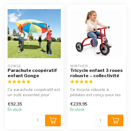
GONGE
WINTHER
Parachute coopératif
Tricycle enfant 3 roues
enfant Gonge
robuste – collectivité
Ce parachute coopératif est
Ce tricycle robuste à
un outil essentiel pour
pédales est conçu pour les
amuser les enfants. Avec
enfants de 3 à 6 ans. Grâce
€92,35
€239,95
le...
à s...
En stock
En stock