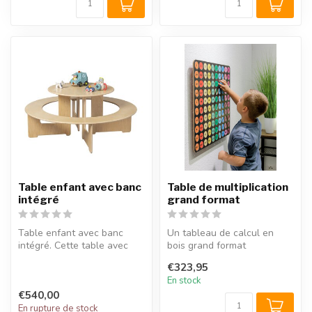
Table enfant avec banc
Table de multiplication
intégré
grand format
Table enfant avec banc
Un tableau de calcul en
intégré. Cette table avec
bois grand format
banc intégré en bois est
particulièrement solide et
€323,95
idéale...
instructif ...
En stock
€540,00
En rupture de stock