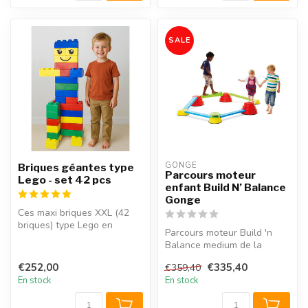
SALE
GONGE
Briques géantes type
Parcours moteur
Lego - set 42 pcs
enfant Build N’ Balance
Gonge
Ces maxi briques XXL (42
briques) type Lego en
Parcours moteur Build 'n
couleurs primaires sont
Balance medium de la
extrêmeme...
marque Gonge. Kit approprié
€252,00
€335,40
€359,40
à la c...
En stock
En stock