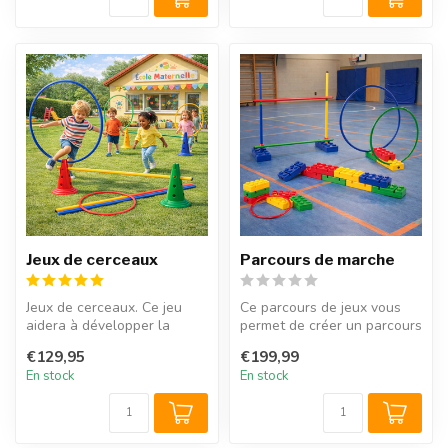
Jeux de cerceaux
Parcours de marche
Jeux de cerceaux. Ce jeu
Ce parcours de jeux vous
aidera à développer la
permet de créer un parcours
coordination motrice et la
de marche pour exercer la
€129,95
€199,99
conce...
m...
En stock
En stock