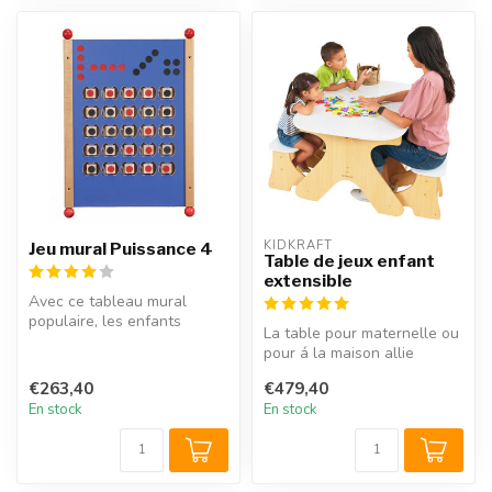
KIDKRAFT
Jeu mural Puissance 4
Table de jeux enfant
extensible
Avec ce tableau mural
populaire, les enfants
La table pour maternelle ou
jouent à le Jeu Puissance 4»
pour á la maison allie
dans ...
design moderne et
€263,40
€479,40
fonctionnal...
En stock
En stock