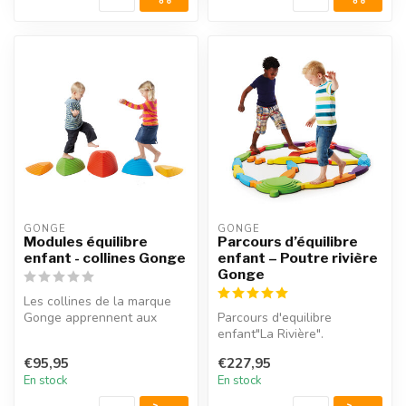
GONGE
GONGE
Modules équilibre
Parcours d’équilibre
enfant - collines Gonge
enfant – Poutre rivière
Gonge
Les collines de la marque
Gonge apprennent aux
Parcours d'equilibre
enfants à sauter de colline
enfant"La Rivière".
en c...
Ensemble de 7, 14 ou 25
€95,95
€227,95
pièces. Ce parc...
En stock
En stock