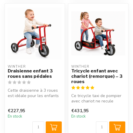
WINTHER
WINTHER
Draisienne enfant 3
Tricycle enfant avec
roues sans pédales
chariot (remorque) – 3
roues
Cette draisienne à 3 roues
est idéale pour les enfants
Ce tricycle taxi de pompier
à partir de 2 ans qui app...
avec chariot ne recule
devant aucun défi. Il peut
€227,95
€431,95
êt...
En stock
En stock