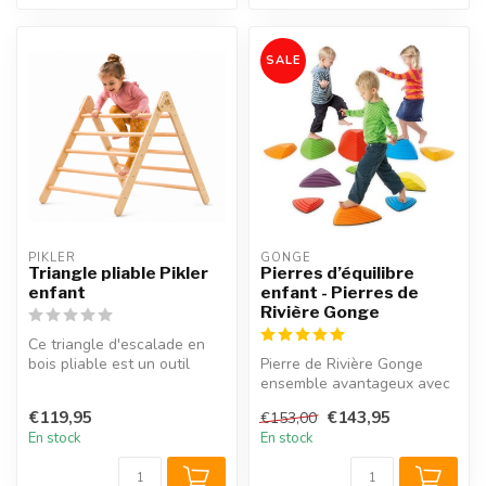
SALE
PIKLER
GONGE
Triangle pliable Pikler
Pierres d’équilibre
enfant
enfant - Pierres de
Rivière Gonge
Ce triangle d'escalade en
bois pliable est un outil
Pierre de Rivière Gonge
idéal pour éveiller les cap...
ensemble avantageux avec
6 pierres de rivière et 3
€119,95
€143,95
€153,00
colli...
En stock
En stock