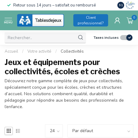
Conforme a
Retour sous 14 jours – satisfait ou remboursé
9.1
pour enfant
Client
0
MENU
professionnel?
Taxes incluses
Accueil
/
Votre activité
/
Collectivités
Jeux et équipements pour
collectivités, écoles et crèches
Découvrez notre gamme complète de jeux pour collectivités,
spécialement conçue pour les écoles, crèches et structures
d’accueil. Nos solutions combinent qualité, durabilité et
pédagogie pour répondre aux besoins des professionnels de
l’enfance.