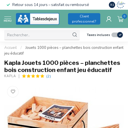
Conforme a
Retour sous 14 jours – satisfait ou remboursé
9.1
pour enfant
Client
0
MENU
professionnel?
Taxes incluses
Accueil
/
Jouets 1000 pièces – planchettes bois construction enfant
jeu éducatif
Kapla Jouets 1000 pièces – planchettes
bois construction enfant jeu éducatif
(2)
KAPLA