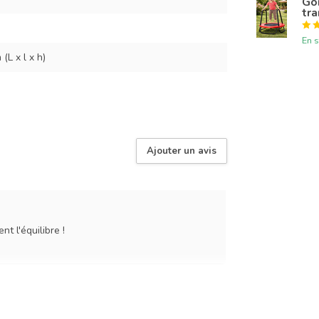
Gon
tr
En s
(L x l x h)
Ajouter un avis
t l'équilibre !