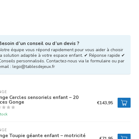
Besoin d’un conseil ou d’un devis ?
Notre équipe vous répond rapidement pour vous aider à choisir
la solution adaptée à votre espace enfant. ✔ Réponse rapide ✔
Conseils personnalisés. Contactez-nous via le formulaire ou par
email :
lego@tablesdejeux.fr
NGE
ge Cercles sensoriels enfant – 20
èces Gonge
€143,95
tock
NGE
ge Toupie géante enfant – motricité
€71,95