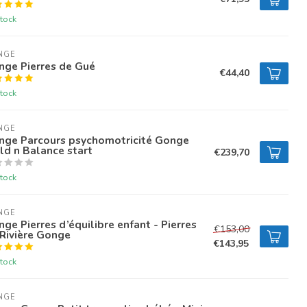
tock
NGE
nge Pierres de Gué
€44,40
tock
NGE
nge Parcours psychomotricité Gonge
ld n Balance start
€239,70
tock
NGE
ge Pierres d’équilibre enfant - Pierres
€153,00
Rivière Gonge
€143,95
tock
NGE