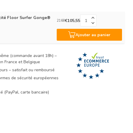
cité Floor Surfer Gonge®
€105,55
2168
Ajouter au panier
 même (commande avant 18h) –
 en France et Belgique
ours – satisfait ou remboursé
rmes de sécurité européennes
é (PayPal, carte bancaire)