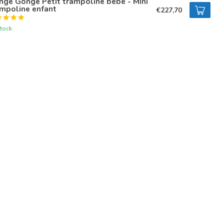
ge Gonge Petit trampoline bébé - Mini
ampoline enfant
€227,70
tock