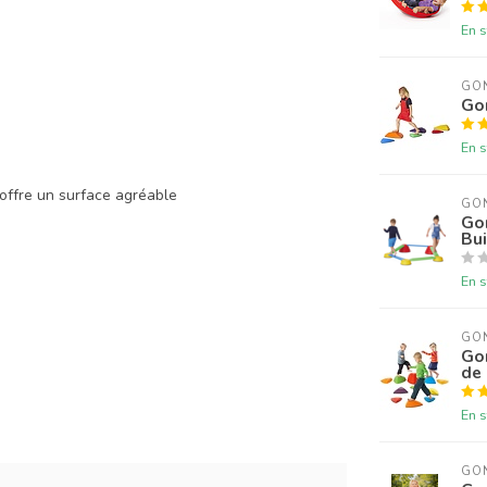
En s
GO
Go
En s
 offre un surface agréable
GO
Go
Bui
En s
GO
Gon
de 
En s
GO