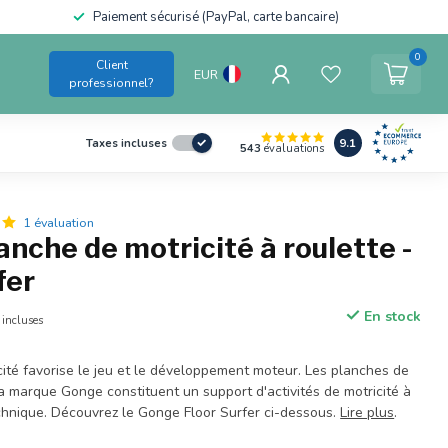
Paiement sécurisé (PayPal, carte bancaire)
0
Client
EUR
professionnel?
9.1
Taxes incluses
543
évaluations
1 évaluation
nche de motricité à roulette -
fer
En stock
 incluses
cité favorise le jeu et le développement moteur. Les planches de
la marque Gonge constituent un support d'activités de motricité à
echnique. Découvrez le Gonge Floor Surfer ci-dessous.
Lire plus
.