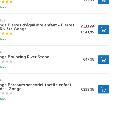
tock
NGE
ge Pierres d’équilibre enfant - Pierres
€153,00
Rivière Gonge
€143,95
tock
NGE
nge Bouncing River Stone
€47,95
tock
NGE
ge Parcours sensoriel tactile enfant
eds – Gonge
€299,95
tock