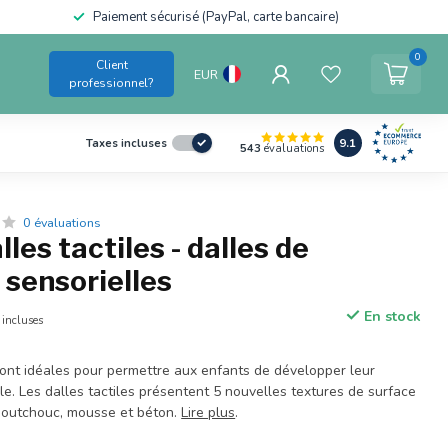
Paiement sécurisé (PayPal, carte bancaire)
0
Client
EUR
professionnel?
9.1
Taxes incluses
543
évaluations
0 évaluations
les tactiles - dalles de
 sensorielles
En stock
 incluses
sont idéales pour permettre aux enfants de développer leur
le. Les dalles tactiles présentent 5 nouvelles textures de surface
caoutchouc, mousse et béton.
Lire plus
.