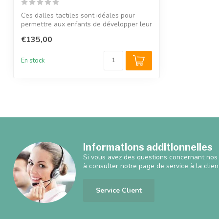
Ces dalles tactiles sont idéales pour
permettre aux enfants de développer leur
p...
€135,00
En stock
Informations additionnelles
Si vous avez des questions concernant nos 
à consulter notre page de service à la clien
Service Client