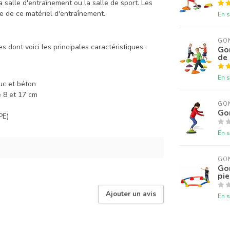
a salle d'entraînement ou la salle de sport. Les
e de ce matériel d'entraînement.
En s
GO
s dont voici les principales caractéristiques :
Gon
de 
e
En s
uc et béton
e 8 et 17 cm
GO
Go
PE)
En s
GO
Gon
pi
Ajouter un avis
En s