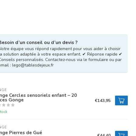
Besoin d’un conseil ou d’un devis ?
Notre équipe vous répond rapidement pour vous aider à choisir
la solution adaptée à votre espace enfant. ✔ Réponse rapide ✔
Conseils personnalisés. Contactez-nous via le formulaire ou par
email :
lego@tablesdejeux.fr
NGE
ge Cercles sensoriels enfant – 20
èces Gonge
€143,95
tock
NGE
nge Pierres de Gué
€44,40