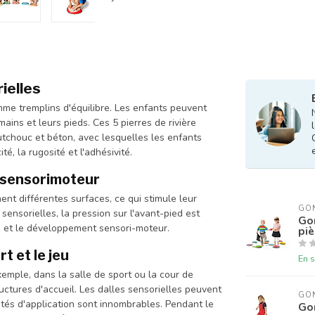
rielles
mme tremplins d'équilibre. Les enfants peuvent
mains et leurs pieds. Ces 5 pierres de rivière
utchouc et béton, avec lesquelles les enfants
té, la rugosité et l'adhésivité.
t sensorimoteur
ent différentes surfaces, ce qui stimule leur
GO
sensorielles, la pression sur l'avant-pied est
Gon
e et le développement sensori-moteur.
pi
t et le jeu
En s
exemple, dans la salle de sport ou la cour de
uctures d'accueil. Les dalles sensorielles peuvent
GO
bilités d'application sont innombrables. Pendant le
Go