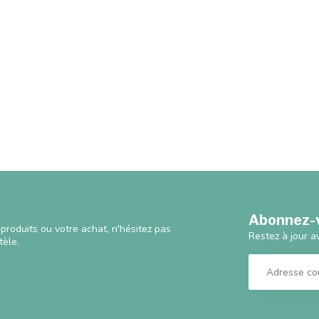
Abonnez-v
produits ou votre achat, n'hésitez pas
Restez à jour a
tèle.