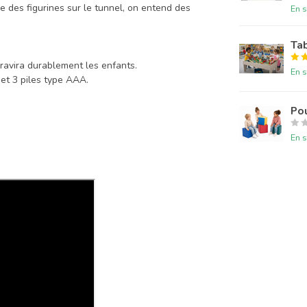
ce des figurines sur le tunnel, on entend des
En s
Tab
 ravira durablement les enfants.
En s
 et 3 piles type AAA.
Pou
En s