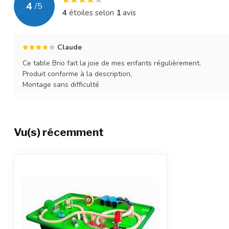
4
/
5
4
étoiles selon
1
avis
Claude
Ce table Brio fait la joie de mes enfants régulièrement.
Produit conforme à la description,
Montage sans difficulté
Vu(s) récemment