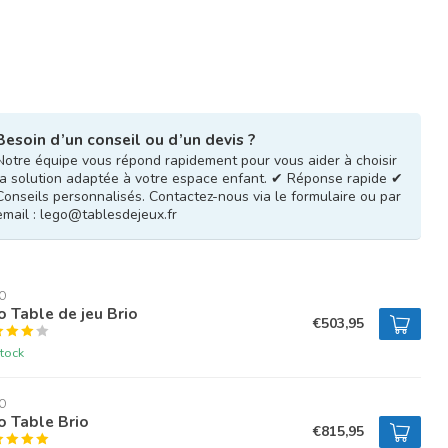
Besoin d’un conseil ou d’un devis ?
Notre équipe vous répond rapidement pour vous aider à choisir
la solution adaptée à votre espace enfant. ✔ Réponse rapide ✔
Conseils personnalisés. Contactez-nous via le formulaire ou par
email :
lego@tablesdejeux.fr
O
o Table de jeu Brio
€503,95
tock
O
o Table Brio
€815,95