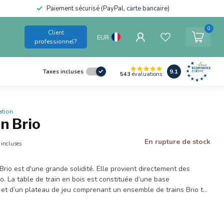
Paiement sécurisé (PayPal, carte bancaire)
0
Client
EUR
professionnel?
9.1
Taxes incluses
543
évaluations
ation
in Brio
En rupture de stock
 incluses
 Brio est d'une grande solidité. Elle provient directement des
o. La table de train en bois est constituée d’une base
t d’un plateau de jeu comprenant un ensemble de trains Brio t...