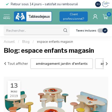
Conforme a
Retour sous 14 jours – satisfait ou remboursé
9.1
pour enfant
Client
0
MENU
professionnel?
Taxes incluses
Accueil
/
Blog
/
espace enfants magasin
Blog: espace enfants magasin
Tout afficher
aménagement jardin d'enfants
aména
13
MAI
2019