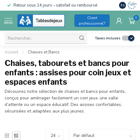
Conforme a
Retour sous 14 jours – satisfait ou remboursé
9.1
pour enfant
Client
0
MENU
professionnel?
Taxes incluses
Accueil
/
Chaises et Bancs
Chaises, tabourets et bancs pour
enfants : assises pour coin jeux et
espaces enfants
Découvrez notre sélection de chaises et bancs pour enfants,
conçus pour aménager facilement un coin jeux, une salle
d’attente ou un espace éducatif. Des assises confortables,
sécurisées et adaptées aux plus jeunes.