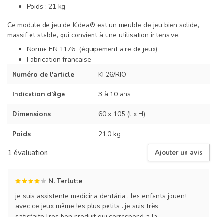
Poids : 21 kg
Ce module de jeu de Kidea® est un meuble de jeu bien solide,
massif et stable, qui convient à une utilisation intensive.
Norme EN 1176 (équipement aire de jeux)
Fabrication franςaise
Numéro de l'article
KF26/RIO
Indication d’âge
3 à 10 ans
Dimensions
60 x 105 (l x H)
Poids
21,0 kg
1 évaluation
Ajouter un avis
N. Terlutte
je suis assistente medicina dentária , les enfants jouent
avec ce jeux même les plus petits . je suis très
satisfaite.Tres bon produit qui correspond a la