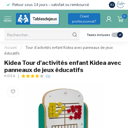
Conforme a
Retour sous 14 jours – satisfait ou remboursé
9.1
pour enfant
Client
0
MENU
professionnel?
Taxes incluses
Accueil
/
Tour d’activités enfant Kidea avec panneaux de jeux
éducatifs
Kidea Tour d’activités enfant Kidea avec
panneaux de jeux éducatifs
(1)
KIDEA