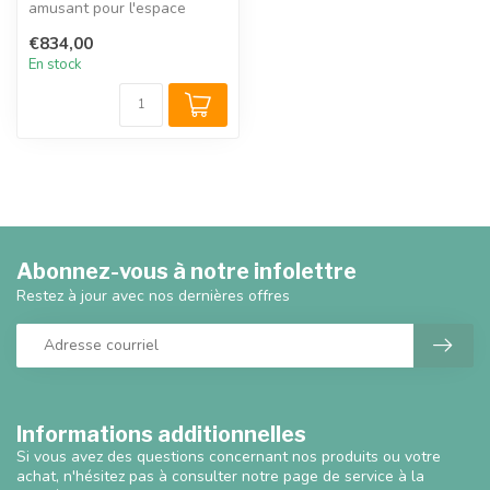
amusant pour l'espace
enfant, avec le populaire «
€834,00
aligne 4 ...
En stock
Abonnez-vous à notre infolettre
Restez à jour avec nos dernières offres
Informations additionnelles
Si vous avez des questions concernant nos produits ou votre
achat, n'hésitez pas à consulter notre page de service à la