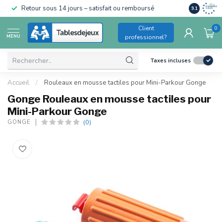
Conforme a
Retour sous 14 jours – satisfait ou remboursé
9.1
pour enfant
Client
0
MENU
professionnel?
Taxes incluses
Accueil
/
Rouleaux en mousse tactiles pour Mini-Parkour Gonge
Gonge Rouleaux en mousse tactiles pour
Mini-Parkour Gonge
(0)
GONGE