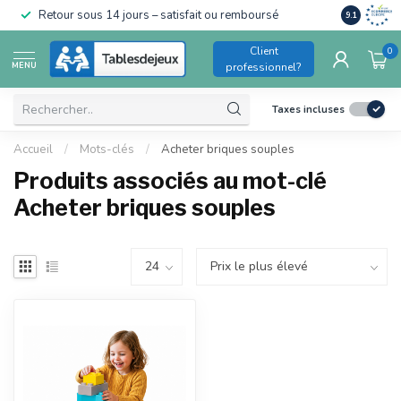
Conforme a
Retour sous 14 jours – satisfait ou remboursé
9.1
pour enfant
Client
0
MENU
professionnel?
Taxes incluses
Accueil
/
Mots-clés
/
Acheter briques souples
Produits associés au mot-clé
Acheter briques souples