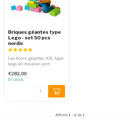
Briques géantes type
Lego - set 50 pcs
nordic
Les blocs géantes XXL type
lego en mousse sont
compatibles avec les
€282,00
grandes briq...
En stock
Affiche
1
-
1
de 1