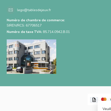
lego@tablesdejeux.fr
Numéro de chambre de commerce:
SIREN/RCS: 67706517
Numéro de taxe TVA:
85.714.0942.B.01
Veuil