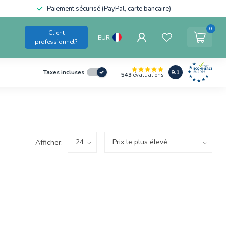
Paiement sécurisé (PayPal, carte bancaire)
0
Client
EUR
professionnel?
9.1
Taxes incluses
543
évaluations
Afficher: