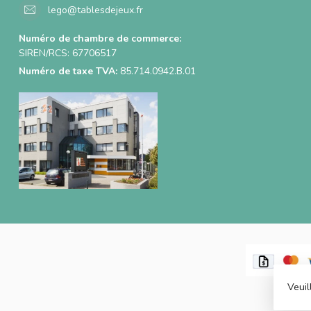
lego@tablesdejeux.fr
Numéro de chambre de commerce:
SIREN/RCS: 67706517
Numéro de taxe TVA:
85.714.0942.B.01
Veuil