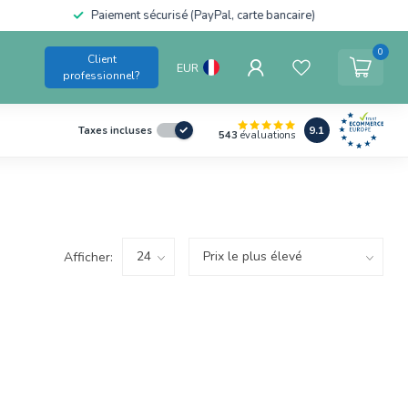
Paiement sécurisé (PayPal, carte bancaire)
0
Client
EUR
professionnel?
9.1
Taxes incluses
543
évaluations
Afficher: