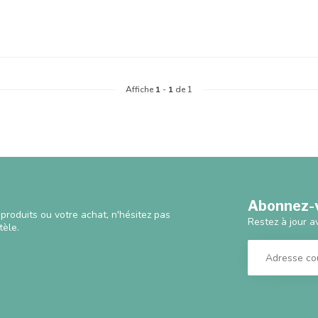
Affiche
1
-
1
de 1
Abonnez-v
produits ou votre achat, n'hésitez pas
Restez à jour a
tèle.