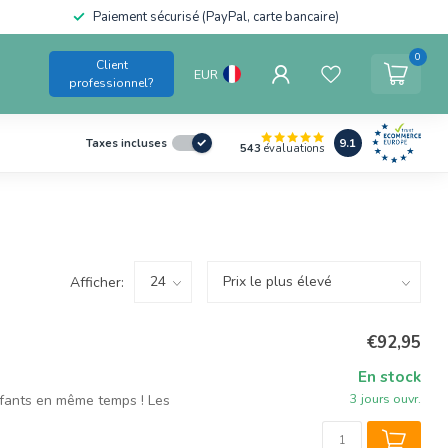
Paiement sécurisé (PayPal, carte bancaire)
0
Client
EUR
professionnel?
9.1
Taxes incluses
543
évaluations
Afficher:
€92,95
En stock
3 jours ouvr.
nfants en même temps ! Les