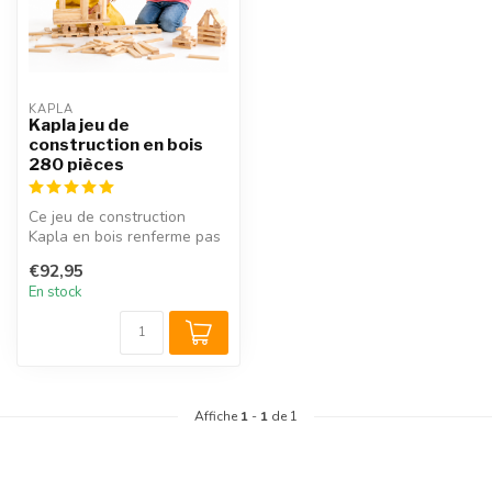
KAPLA
Kapla jeu de
construction en bois
280 pièces
Ce jeu de construction
Kapla en bois renferme pas
moins de 280 planchettes ;
€92,95
ass...
En stock
Affiche
1
-
1
de 1