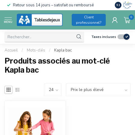
Conforme a
Retour sous 14 jours – satisfait ou remboursé
9.1
pour enfant
Client
0
MENU
professionnel?
Taxes incluses
Accueil
/
Mots-clés
/
Kapla bac
Produits associés au mot-clé
Kapla bac