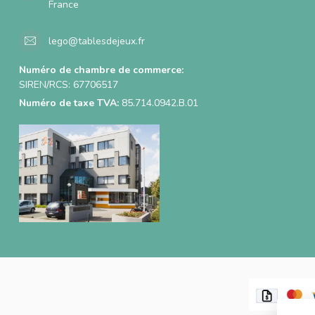
France
lego@tablesdejeux.fr
Numéro de chambre de commerce:
SIREN/RCS: 67706517
Numéro de taxe TVA:
85.714.0942.B.01