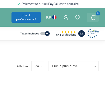
Paiement sécurisé (PayPal, carte bancaire)
0
Client
EUR
professionnel?
9.1
Taxes incluses
543
évaluations
Afficher: