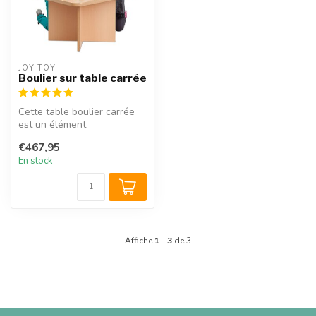
JOY-TOY
Boulier sur table carrée
Cette table boulier carrée
est un élément
indispensable de tout
€467,95
espace enfants. ...
En stock
Affiche
1
-
3
de 3