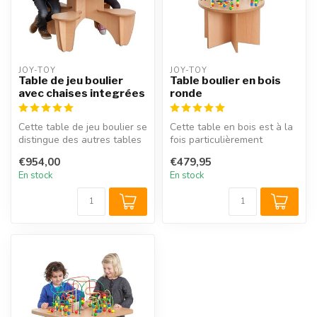
JOY-TOY
JOY-TOY
Table de jeu boulier
Table boulier en bois
avec chaises integrées
ronde
Cette table de jeu boulier se
Cette table en bois est à la
distingue des autres tables
fois particulièrement
boulier par ses quatre...
robuste et très conviviale
€954,00
€479,95
po...
En stock
En stock