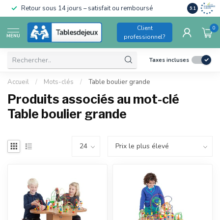
Conforme a
Retour sous 14 jours – satisfait ou remboursé
9.1
pour enfant
Client
0
MENU
professionnel?
Taxes incluses
Accueil
/
Mots-clés
/
Table boulier grande
Produits associés au mot-clé
Table boulier grande