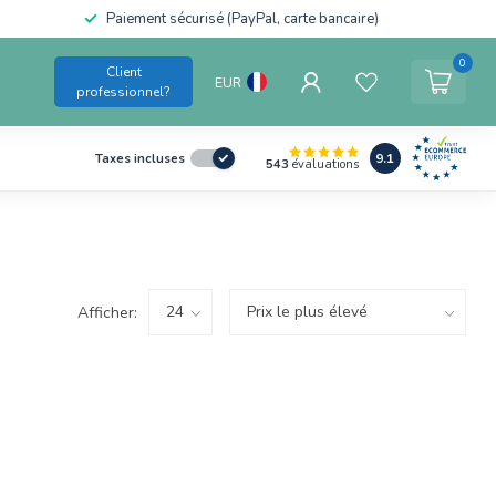
Paiement sécurisé (PayPal, carte bancaire)
0
Client
EUR
professionnel?
9.1
Taxes incluses
543
évaluations
Afficher: