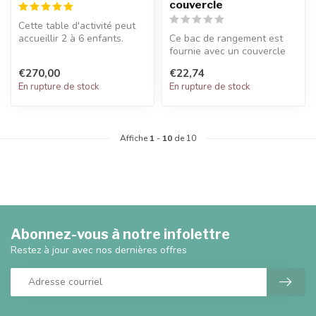
couvercle
Cette table d'activité peut
accueillir 2 à 6 enfants.
Ce bac de rangement est
Comme elle permet de
fournie avec un couvercle
jouer...
permettant ainsi aux jouets
€270,00
€22,74
d'...
En rupture de stock
En rupture de stock
Affiche
1
-
10
de 10
Abonnez-vous à notre infolettre
Restez à jour avec nos dernières offres