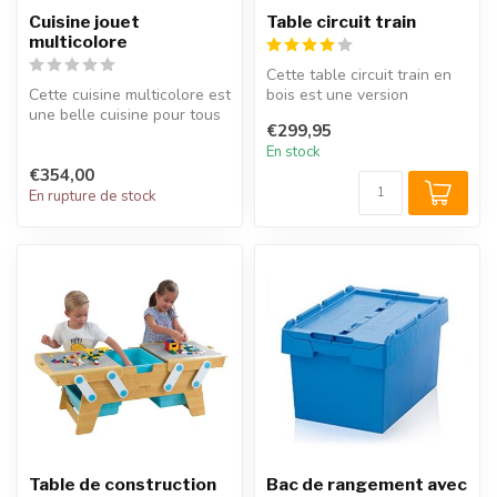
Cuisine jouet
Table circuit train
multicolore
Cette table circuit train en
Cette cuisine multicolore est
bois est une version
une belle cuisine pour tous
entièrement nouvelle de la
€299,95
les jeunes chefs qui a...
tab...
En stock
€354,00
En rupture de stock
Table de construction
Bac de rangement avec