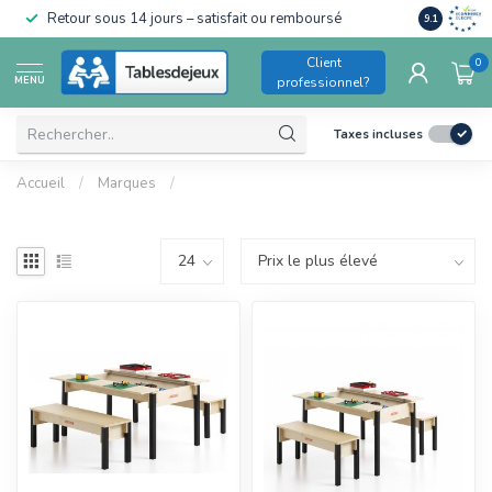
Conforme a
Retour sous 14 jours – satisfait ou remboursé
9.1
pour enfant
Client
0
MENU
professionnel?
Taxes incluses
Accueil
/
Marques
/