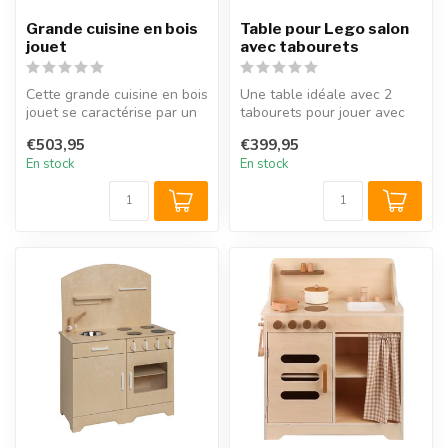
Grande cuisine en bois
Table pour Lego salon
jouet
avec tabourets
Cette grande cuisine en bois
Une table idéale avec 2
jouet se caractérise par un
tabourets pour jouer avec
beau look campagnard et...
les briques Lego. En raison
€503,95
€399,95
de...
En stock
En stock