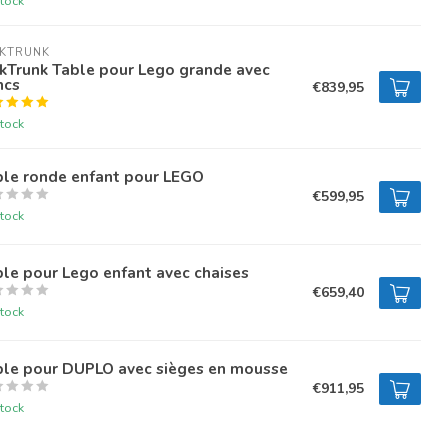
tock
NKTRUNK
kTrunk Table pour Lego grande avec
ncs
€839,95
tock
ble ronde enfant pour LEGO
€599,95
tock
le pour Lego enfant avec chaises
€659,40
tock
ble pour DUPLO avec sièges en mousse
€911,95
tock