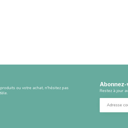
Abonnez-v
produits ou votre achat, n'hésitez pas
Restez à jour a
tèle.