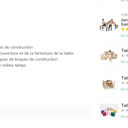
En s
JU
Jun
ba
En s
es de construction
Ta
l'ouverture et de la fermeture de la table.
ues de briques de construction
En s
 en même temps
Tab
En s
Ta
En s