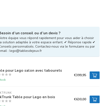
Besoin d’un conseil ou d’un devis ?
Notre équipe vous répond rapidement pour vous aider à choisir
la solution adaptée à votre espace enfant. ✔ Réponse rapide ✔
Conseils personnalisés. Contactez-nous via le formulaire ou par
email :
lego@tablesdejeux.fr
le pour Lego salon avec tabourets
€399,95
tock
NKTRUNK
kTrunk Table pour Lego en bois
€630,00