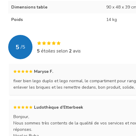
Dimensions table
90 x 48 x 39 c
Poids
14 kg
5
/
5
5
étoiles selon
2
avis
Maryse F.
fixer bien lego duplo et lego normal, le compartiment pour range
enlever les briques et les remettre dedans, bon produit, solide, 
Ludothèque d’Etterbeek
Bonjour,
Nous sommes très contents de la qualité de vos services et nou
réponses.
Nicolas Buba