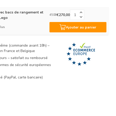
avec bacs de rangement et
€270,00
4508
 Lego
plus
Ajouter au panier
 même (commande avant 18h) –
 en France et Belgique
ours – satisfait ou remboursé
rmes de sécurité européennes
é (PayPal, carte bancaire)