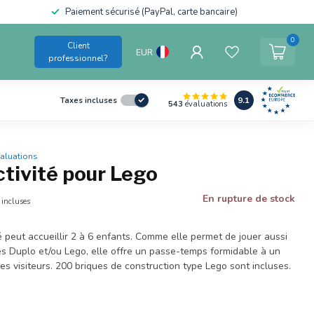
Paiement sécurisé (PayPal, carte bancaire)
0
Client
EUR
professionnel?
9.1
Taxes incluses
543
évaluations
valuations
ctivité pour Lego
En rupture de stock
 incluses
té peut accueillir 2 à 6 enfants. Comme elle permet de jouer aussi
es Duplo et/ou Lego, elle offre un passe-temps formidable à un
es visiteurs. 200 briques de construction type Lego sont incluses.