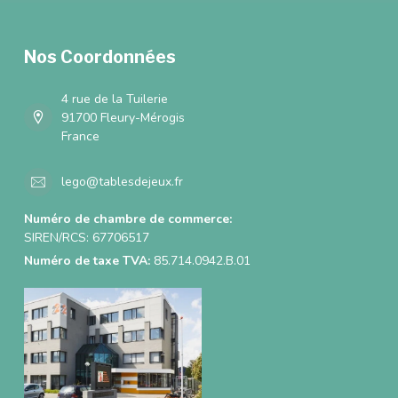
Nos Coordonnées
4 rue de la Tuilerie
91700 Fleury-Mérogis
France
lego@tablesdejeux.fr
Numéro de chambre de commerce:
SIREN/RCS: 67706517
Numéro de taxe TVA:
85.714.0942.B.01