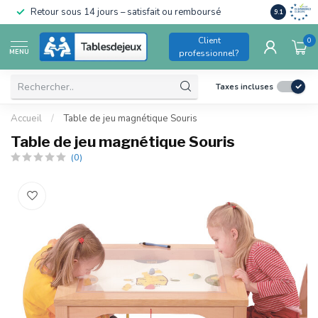
Conforme a
Retour sous 14 jours – satisfait ou remboursé
9.1
pour enfant
Client
0
MENU
professionnel?
Taxes incluses
Accueil
/
Table de jeu magnétique Souris
Table de jeu magnétique Souris
(0)