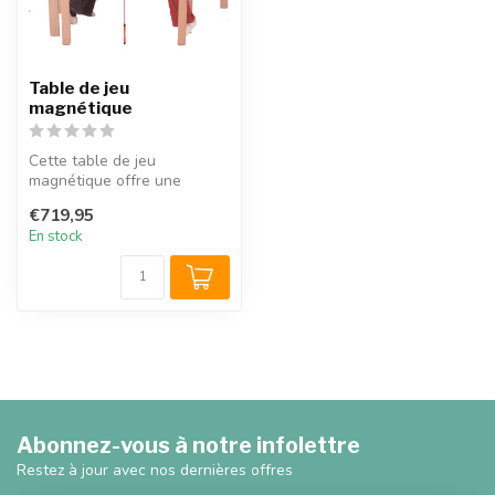
Table de jeu
magnétique
Cette table de jeu
magnétique offre une
expérience de jeu tout à fait
€719,95
unique pou...
En stock
Abonnez-vous à notre infolettre
Restez à jour avec nos dernières offres