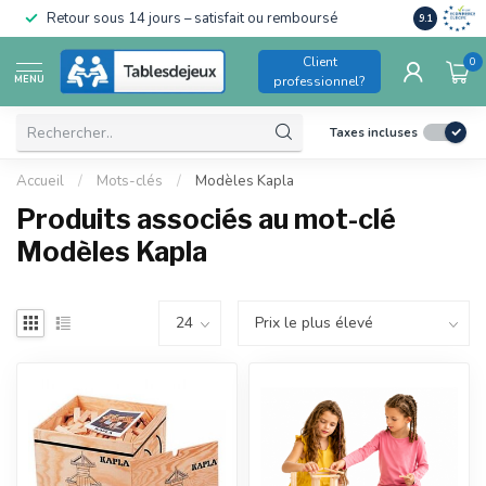
Conforme a
Retour sous 14 jours – satisfait ou remboursé
9.1
pour enfant
Client
0
MENU
professionnel?
Taxes incluses
Accueil
/
Mots-clés
/
Modèles Kapla
Produits associés au mot-clé
Modèles Kapla