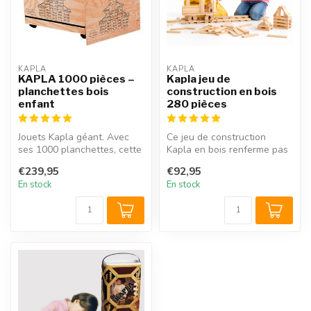
KAPLA
KAPLA
KAPLA 1000 pièces –
Kapla jeu de
planchettes bois
construction en bois
enfant
280 pièces
Jouets Kapla géant. Avec
Ce jeu de construction
ses 1000 planchettes, cette
Kapla en bois renferme pas
boîte Kapla est la plus gra...
moins de 280 planchettes ;
€239,95
€92,95
ass...
En stock
En stock