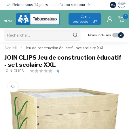
Conforme a
Retour sous 14 jours – satisfait ou remboursé
9.1
pour enfant
Client
0
MENU
professionnel?
Taxes incluses
Accueil
/
Jeu de construction éducatif - set scolaire XXL
JOIN CLIPS Jeu de construction éducatif
- set scolaire XXL
(0)
JOIN CLIPS