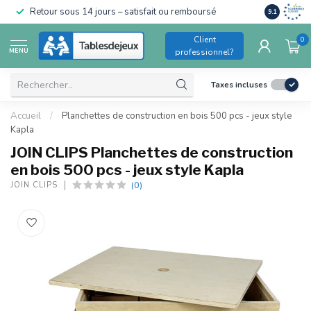
Conforme a
Retour sous 14 jours – satisfait ou remboursé
9.1
pour enfant
Client
0
MENU
professionnel?
Taxes incluses
Accueil
/
Planchettes de construction en bois 500 pcs - jeux style
Kapla
JOIN CLIPS Planchettes de construction
en bois 500 pcs - jeux style Kapla
(0)
JOIN CLIPS