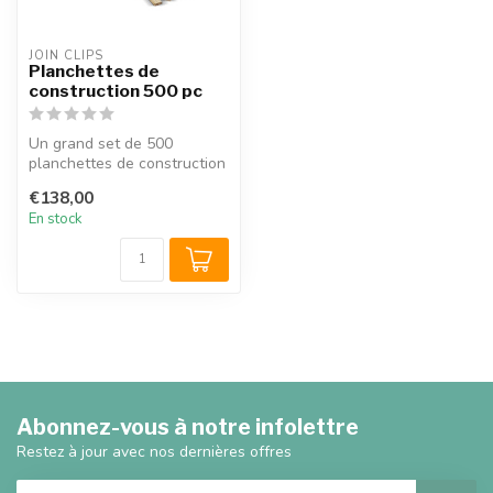
JOIN CLIPS
Planchettes de
construction 500 pc
Un grand set de 500
planchettes de construction
de la marque JoinClips,
€138,00
répartie...
En stock
Abonnez-vous à notre infolettre
Restez à jour avec nos dernières offres